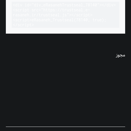
<div id="div_eRasanehTrustseal_78140"></div>

<script src="https://trustseal.e-
rasaneh.ir/trustseal.js"></script>

<script>eRasaneh_Trustseal(78140, true);
</script>
مجوز