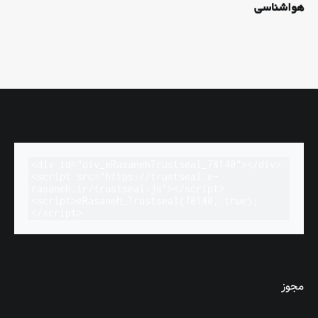
هواشناسی
<div id="div_eRasanehTrustseal_78140"></div>

<script src="https://trustseal.e-
rasaneh.ir/trustseal.js"></script>

<script>eRasaneh_Trustseal(78140, true);
</script>
مجوز