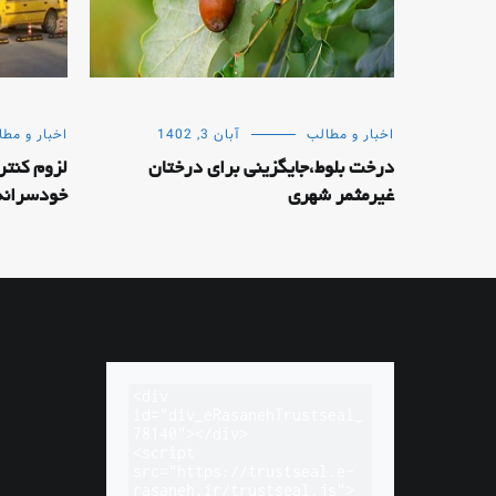
اخبار و مطالب
آبان 3, 1402
اخبار و مطا
درخت بلوط،جایگزینی برای درختان
لزوم کنتر
غیرمثمر شهری
خودسرانه 
<div 
id="div_eRasanehTrustseal_
78140"></div>

<script 
src="https://trustseal.e-
rasaneh.ir/trustseal.js">