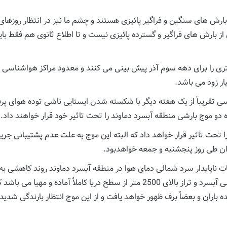
ر بارش های سنگین و فراگیر پائیزی هستند و چشم ما نیز در انتظار ر
ری از بارش های فراگیر و گسترده پائیزی نیست و تا اطلاع ثانوی هم فقط 
ری را برای دهه سوم آذر پیش بینی می کنند و معدود مراکز هواشناسی نی
ار زود می باشد.
قریباً از یک هفته دیگر با شکسته شدن ایستایی ناشی توده هوای پرفشا
نده دو موج بارشی منطقه آبسرد دماوند را تحت تاثیر خود قرار خواهند داد.
جشنبه هفته جاری (16 آذر) منطقه ما را تحت تاثیر قرار خواهد داد که البته این موج به علت ع
اران طی روز پنجشنبه و جمعه خواهدبود.
انات ناپایدار سرد شمالی دمای هوا در منطقه آبسرد دماوند روند کاهشی 
آینده شرائط برای بارش های رگباری برف در ارتفاعات شمالی آبسرد و تراز بالای 2500 
ه باران و بعضاً برف ظهور خواهد یافت و از این موج انتظار بارندگی شدید