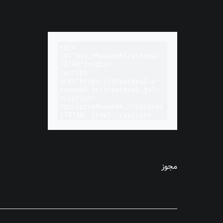
<div 
id="div_eRasanehTrustseal_
78140"></div>

<script 
src="https://trustseal.e-
rasaneh.ir/trustseal.js">
</script>

<script>eRasaneh_Trustseal
(78140, true);</script>
مجوز