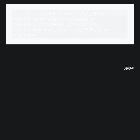
<div id="div_eRasanehTrustseal_78140"></div>

<script src="https://trustseal.e-
rasaneh.ir/trustseal.js"></script>

<script>eRasaneh_Trustseal(78140, true);
</script>
مجوز