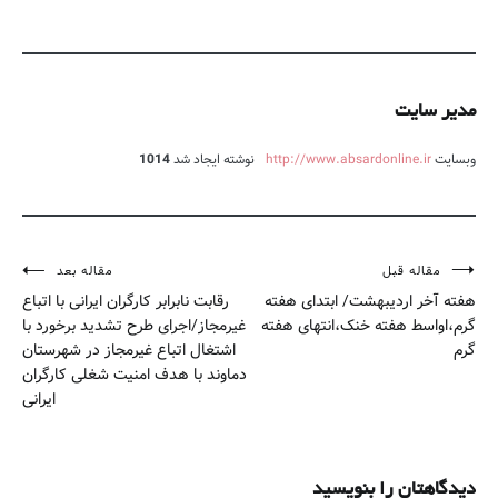
مدیر سایت
وبسایت
http://www.absardonline.ir
نوشته ایجاد شد
1014
مقاله قبل
مقاله بعد
راهبری
هفته آخر اردیبهشت/ ابتدای هفته
رقابت نابرابر کارگران ایرانی با اتباع
نوشته
گرم،اواسط هفته خنک،انتهای هفته
غیرمجاز/اجرای طرح تشدید برخورد با
گرم
اشتغال اتباع غیر‌مجاز در شهرستان
دماوند با هدف امنیت شغلی کارگران
ایرانی
دیدگاهتان را بنویسید