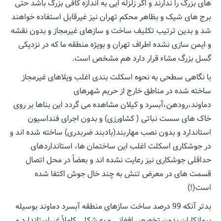
های بزرگ را ندارند و اگر زلزله ایی به اندازه کافی بزرگ باشد حتی
برج های شیک و بظاهر محکم تهران نیز غیرقابل استفاده خواهند
شد و بدین ترتیب تکلیف ساخت و سازهای غیرمجاز و بدون نقشه
و ایمن سازی نشده اطراف تهران و بویژه منطقه ما که در نزدیکی
گسل بزرگ مشاء قرار دارد هم مشخص است.
با نگاهی سطحی به نحوه اسکلت بندی اغلب ویلاهای غیرمجاز
ساخته شده در مناطق خارج از حریم شهرهای
دماوند،رودهن،آبسرد و کیلان مشاهده می گردد این بناها بر روی
خاک های سست نباتی ( کشاورزی) و بدون اجرای فنداسیون
استاندارد و بدون نصب مهاربند(بادبند ضربدری) ساخته شده اند و
در جوشکاری اسکلت اغلب این ساختمان ها، استانداردهای
حداقلی جوشکاری نیز رعایت نشده اند و بعضاً در محل اتصال
قسمت های در معرض تنش به چند خال جوش اکتفا شده
است(!)
بدتر آنکه 99 درصد ساخت سازهای منطقه آبسرد دماوند بوسیله
پیمانکاران بدون تخصص افغانی و به شکلی کاملاً غیراستاندارد و