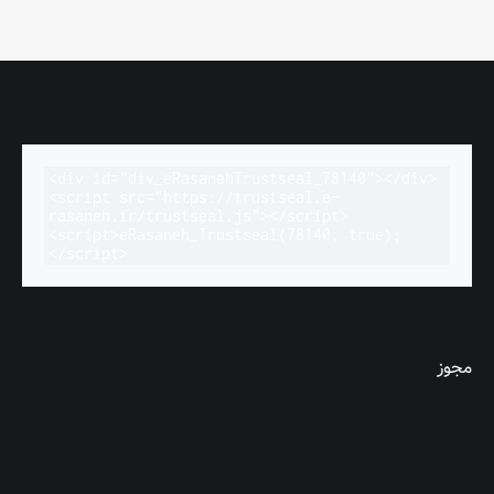
<div id="div_eRasanehTrustseal_78140"></div>

<script src="https://trustseal.e-
rasaneh.ir/trustseal.js"></script>

<script>eRasaneh_Trustseal(78140, true);
</script>
مجوز