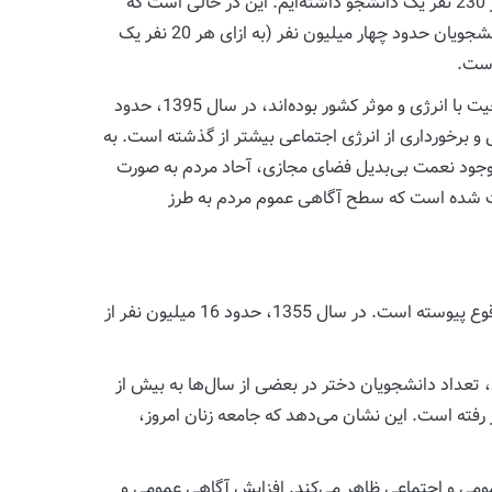
سنی، کمتر از 15 سال داشته‌اند. تعداد دانشجویان در آن سال تنها در حدود 150 هزار نفر بوده که نشان می‌دهد تقریباً به ازای هر 230 نفر یک دانشجو داشته‌ایم. این در حالی است که
براساس نتایج سرشماری سال 1395، از 80 میلیون جمعیت کل کشور، تقریباً 60 میلیون نفر در شهر زندگی می‌کرده‌اند و تعداد دانشجویان حدود چهار میلیون نفر (به ازای هر 20 نفر یک
از نظر ترکیب سنی جمعیت هم، در مقایسه با سال 1355 که فقط حدود 15 میلیون نفر در فاصله سنی 15 تا 50 سال به‌عنوان جمعیت با انرژی و موثر کشور بوده‌اند، در سال 1395، حدود
 و برخورداری از انرژی اجتماعی بیشتر از گذشته است. به
با وجود نعمت بی‌بدیل فضای مجازی، آحاد مردم به صورت
باعث شده است که سطح آگاهی عموم مردم به طرز
عرصه تحولی بسیار بزرگ دیگر که نیازمند توجه ویژه است، اتفاقات مهمی است که طی 40 سال گذشته برای زنان این سرزمین به وقوع پیوسته است. در سال 1355، حدود 16 میلیون نفر از
 توسعه گسترده آموزش عالی برای زنان، تعداد دانشجویان دختر در بعضی از سال‌ها به بیش از
 هفت میلیون نفر فراتر رفته است. این نشان می‌دهد که جامعه زنان امروز،
 عمومی و اجتماعی ظاهر می‌کند. افزایش آگاهی عمومی و