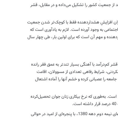
مواجه بوده است. طبقه متوسط شهری به‌عنوان نمادی از تحول‌خواهی اجتماعی، در سال 1390، بیش از 60 درصد از جمعیت کشور را تشکیل می‌داده و در مقابل، قشر
رآمد کشور به رقم هشداردهنده 23 میلیون نفر برسد که این میزان افزایشِ هشداردهنده فقط با کوچک‌تر شدن جمعیت
ه بعد است زمینه مساعدی را برای تنش‌های اجتماعی به وجود آورده است. لازم به یادآوری است که
دا کرده است و نکته هشداردهنده و مهم آن است که برای اولین بار، طی چهار سال
قشر کم‌درآمد با آهنگی بسیار تندتر به عمق فقر رانده
نکردنی، شرایط رفاهی تعدادی از مسوولان، اقامت
امعه را عصبانی کرده و خشم آنها را آماده اشتعال
 است. به‌طوری که نرخ بیکاری زنان جوان تحصیل‌کرده
اوج تعداد جوانان تحصیل‌کرده دانشگاهی زن و مرد پس از یک دوره ناکامی در دستیابی به اشتغال و توقف کامل اشتغال‌زایی سال‌های نیمه دوم دهه 1380، با پنجره‌ای از امید در حوالی