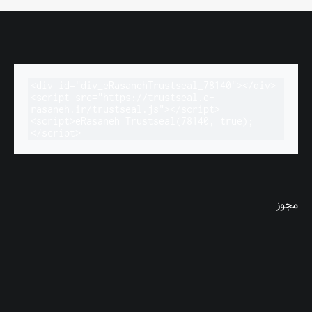
<div id="div_eRasanehTrustseal_78140"></div>

<script src="https://trustseal.e-
rasaneh.ir/trustseal.js"></script>

<script>eRasaneh_Trustseal(78140, true);
</script>
مجوز