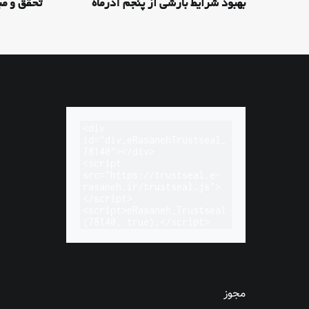
بهبود شرایط بارشی از پنجم آذرماه
تحقق و مب
<div 
id="div_eRasanehTrustseal_
78140"></div>

<script 
src="https://trustseal.e-
rasaneh.ir/trustseal.js">
</script>

<script>eRasaneh_Trustseal
(78140, true);</script>
مجوز