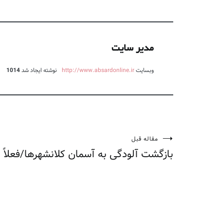
مدیر سایت
وبسایت
http://www.absardonline.ir
نوشته ایجاد شد
1014
مقاله قبل
راهبری
بازگشت آلودگی به آسمان کلانشهرها/فعلاً
نوشته