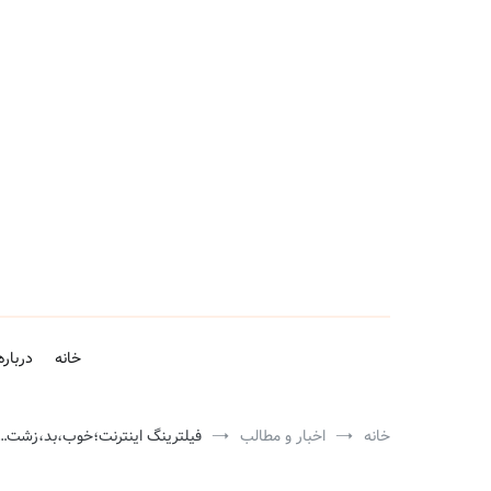
فتن
ه
حتوا
خانه
درباره
خانه
اخبار و مطالب
فیلترینگ اینترنت؛خوب،بد،زشت…