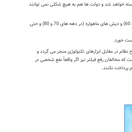
ر ارائه خدمات اینترنت شکسته خواهد شد و دولت ها هم به هیچ شکلی نمی توانند
تمام این اتفاقات ما را به یاد تجربه های تلخ و البته ناموفق دولت های پس از انقلاب در مقابله دولت با دستگاه های ویدئو (در دهه 60) و دیش های ماهواره (در دهه های 70 و 80) و حتی
کست خورد.
 نظام در مقابل ابزارهای تکنولوژی منجر می گردد و
که مخالفان رفع فیلتر نیز اگر واقعاً نفع شخصی در
م پرداخت نکنند.