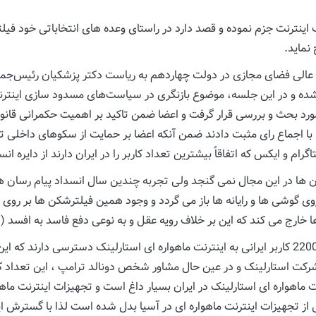
گ اینترنت جزم نموده و قصد دارد در راستای وعده های انتخاباتی خود فیل
نماید.
لی فضای مجازی در دولت چهاردهم به ریاست دکتر پزشکیان رئیس‌جمهو
ه و در این جلسه، موضوع بازنگری در سیاست‌های مسدود سازی اینترنت، 
 مورد بحث و بررسی قرار گرفت و اعضا ضمن تاکید بر اهمیت حکمرانی قا
با اجماع رای مثبت دادند ضمن آنکه اعضا بر حمایت از سکوهای داخلی ت
ام و ایکس که اتفاقاً بیشترین تعداد کاربر را در ایران دارند از دایره ان
ها در این مجال نمی گنجد ولی تجربه چندین سال انسداد پیام رسان ها 
روی گوشی ها و رایانه ها باز می گردد و وجود همین فیلترشکن ها بر روی ت
 خارج می کند که این بر خلاف رویه عقل و به نوعی دفع فاسد به افسد (
از سوی دیگر بررسی ها نشان می دهد که حداقل حدود 22000 کاربر ایرانی به اینترنت ماهواره ای است
 استارلینک و در عین حال مشاور شخص دونالد ترامپ ، این تعداد کاربر
نت ماهواره ای استارلینک در ایران بسیار داغ است و تجهیزات اینترنت م
ز تجهیزات اینترنت ماهواره ای در آسیا بدل شده است لذا با گسترش این