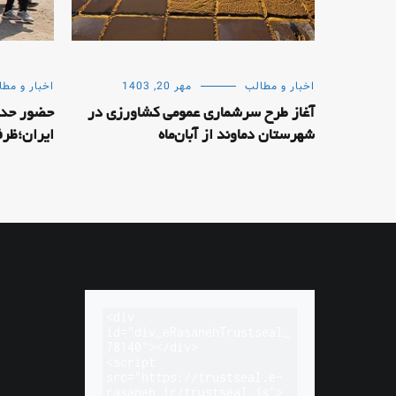
اخبار و مطالب
مهر 20, 1403
اخبار و مطا
آغاز طرح سرشماری عمومی کشاورزی در
شهرستان دماوند از آبان‌ماه
ایران؛ظر
<div 
id="div_eRasanehTrustseal_
78140"></div>

<script 
src="https://trustseal.e-
rasaneh.ir/trustseal.js">