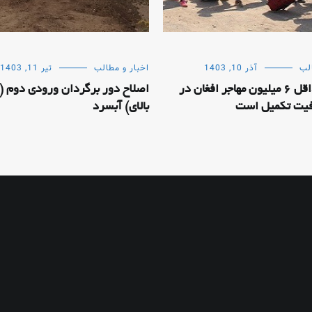
لب
آذر 10, 1403
اخبار و مطالب
تیر 11, 1403
حضور حداقل 6 میلیون مهاجر افغان در
اصلاح دور برگردان ورودی دوم (
فیت تکمیل است
بالای) آبسرد