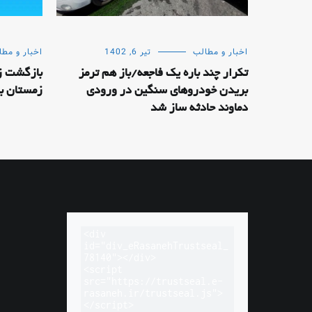
اخبار و مطالب
تیر 6, 1402
اخبار و مطا
تکرار چند باره یک فاجعه/باز هم ترمز
بریدن خودروهای سنگین در ورودی
زمستان ب
دماوند حادثه ساز شد
<div 
id="div_eRasanehTrustseal_
78140"></div>

<script 
src="https://trustseal.e-
rasaneh.ir/trustseal.js">
</script>
