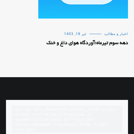
اخبار و مطالب
تیر 18, 1403
دهه سوم تیرماه؛آوردگاه هوای داغ و خنک
<div id="div_eRasanehTrustseal_78140"></div>

<script src="https://trustseal.e-
rasaneh.ir/trustseal.js"></script>

<script>eRasaneh_Trustseal(78140, true);
</script>