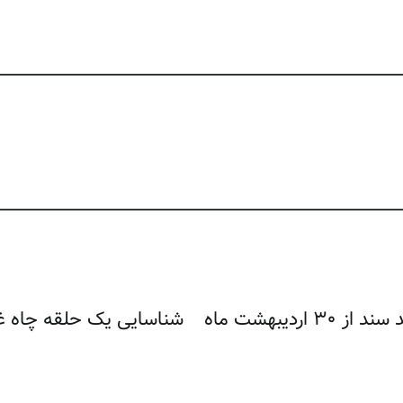
عملیاتی شدن سامانه ثبت ادعای املاک فاقد سند از ۳۰ اردیبهشت ماه
شناسایی یک حلقه چاه غی