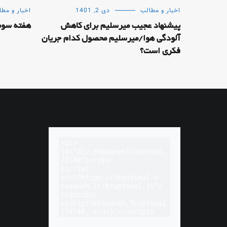
اخبار و مطالب
دی 2, 1401
اخبار و مطا
پیشنهاد عجیب میرسلیم برای کاهش
هفته سوم 
آلودگی هوا/میرسلیم محصول کدام جریان
فکری است؟
<div 
id="div_eRasanehTrustseal_
78140"></div>

<script 
src="https://trustseal.e-
rasaneh.ir/trustseal.js">
</script>

<script>eRasaneh_Trustseal
(78140, true);</script>