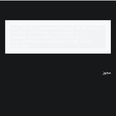
<div id="div_eRasanehTrustseal_78140"></div>

<script src="https://trustseal.e-
rasaneh.ir/trustseal.js"></script>

<script>eRasaneh_Trustseal(78140, true);
</script>
مجوز