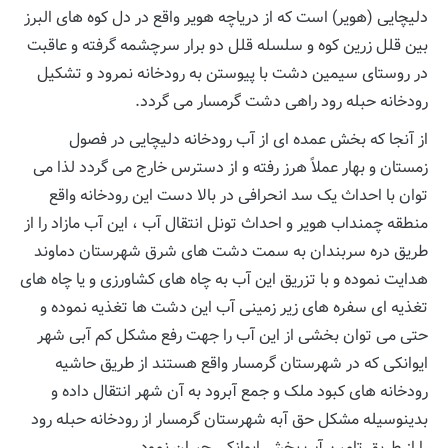
دلیچایی (هویر) است که از دریاچه هویر واقع در دل کوه های البرز
بین قلل زرین کوه و سلسله قلل دو برار سرچشمه گرفته و عاقبت
در روستای سیمین دشت با پیوستن به رودخانه نمرود و تشکیل
رودخانه حبله رود راهی دشت گرمسار می گردد.
از آنجا که بخش عمده ای از آب رودخانه دلیچایی در فصول
زمستان و بهار عملاً هرز رفته و از دسترس خارج می گردد لذا می
توان با احداث یک سد انحرافی در بالا دست این رودخانه واقع
منطقه چمنداب هویر و احداث تونل انتقال آب ، این آب مازاد را از
طریق دره سربندان به سمت دشت های شرق شهرستان دماوند
هدایت نموده و با تزریق این آب به چاه های کشاورزی و یا چاه های
تغذیه ای سفره های زیر زمینی آب این دشت ها تغذیه نموده و
حتی می توان بخشی از این آب را جهت رفع مشکل کم آبی شهر
ایوانکی که در شهرستان گرمسار واقع هستند از طریق حاشیه
رودخانه های کبود ملک و جمع آبرود به آن شهر انتقال داده و
بدینوسیله مشکل حق آبه شهرستان گرمسار از رودخانه حبله رود
را از طریق تامین آب بخش ایوانکی جبران نمود.