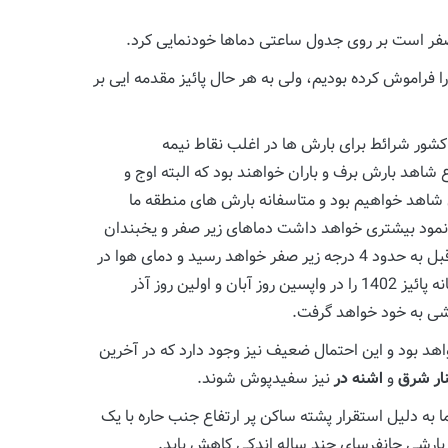
صفر است بر روی جدول ساعتی دماها خودنمایی کرد.
و یخبندان را فراموش کرده بودیم، ولی به هر حال پائیز مقدمه ایی بر
شور شرائط برای بارش ها در اغلب نقاط نیمه
شاهد بارش برف و باران خواهند بود که البته اوج و
شاهد خواهیم بود و متاسفانه بارش های منطقه ما
 نمود بیشتری خواهد داشت دماهای زیر صفر و یخبندان
های شبانه پس از گذر این موج خواهد بود، بنحویکه دمای هوا در بامداد سه شنبه 30 آبان ضمن کاهش 7 درجه ایی نسبت به روز قبل به حدود 4 درجه زیر صفر خواهد رسید و دمای هوا در
بامداد چهارشنبه اول آذر از این هم سردتر و حدود 7 درجه زیر صفر خواهد بود و بدین ترتیب آبسرد دماوند اولین یخبندان های شبانه پائیز 1402 را در واپسین روز آبان و اولین روز آذر
ایشی به خود خواهد گرفت.
 بالای 2500 متر از سطح دریا به شکل برف خالص خواهد بود و این احتمال ضعیف نیز وجود دارد که در آخرین
ار شرق
و
اشنه در
نیز سفیدپوش شوند.
 به دلیل استقرار پشته ساکن پر ارتفاع جنب حاره با یک
م بارشی جانفرسای چند ساله اندکی کاهش یابد.