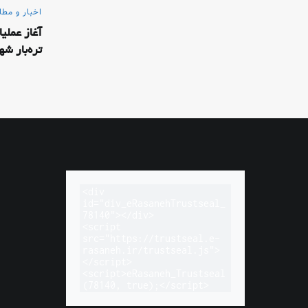
اخبار و مطا
آغاز عملی
تره‌بار ش
<div 
id="div_eRasanehTrustseal_
78140"></div>

<script 
src="https://trustseal.e-
rasaneh.ir/trustseal.js">
</script>

<script>eRasaneh_Trustseal
(78140, true);</script>