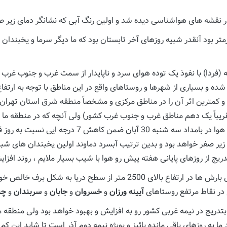
ر نقشه های هواشناسی دیده شد و اولین رنگ آبی که نشانگر دمای زیر 
رجه از نرمال بلند مدت گرمتر بود آنقدر شبیه روزهای آخر تابستان بود که ما دیگر سرما 
فردا) با نفوذ یک توده هوای سرد و ناپایدار از سمت غرب و جنوب غرب ک
 و بسیاری از شهرها و روستاهای واقع در این مناطق با توجه به ارتفاع 
کمترین اثر آن را در مناطق مرکزی و مشخصاً منطقه شرق استان تهران 
قریباً یک دهم مناطق غرب و جنوب غرب کشور) ولی آنچه که در منطقه ما
ریج از روزهای پایانی هفته پیش رو هوا با شیب بسیار ملایم ، روند افز
همچنین با توجه به پشتیبانی هوای سرد از این موج بارشی بارش ها در ارتفاع
 در نقاط مرتفع روستاهای
آیینه ورزان
و
خسروان
و
جابان
و
سربندان
و
چن
تدریج در نیمه غربی کشور رو به افزایش و بهبود خواهد بود ولی منطقه ما
 به روزهای باقی مانده پائیز و بویژه نیمه دوم آذر است تا شاید این ک