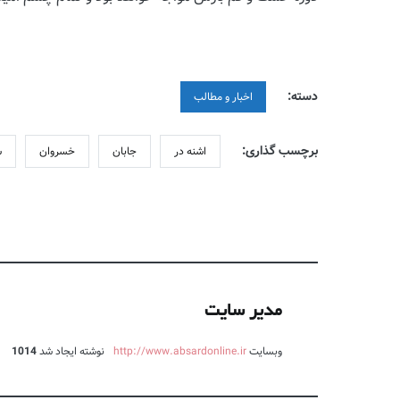
دسته:
اخبار و مطالب
برچسب گذاری:
اشنه در
جابان
خسروان
س
مدیر سایت
وبسایت
http://www.absardonline.ir
نوشته ایجاد شد
1014