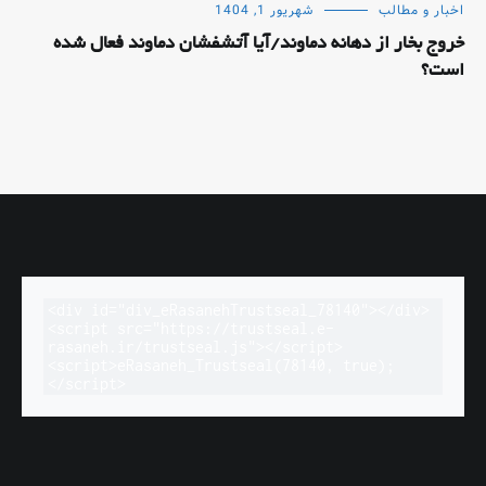
اخبار و مطالب
شهریور 1, 1404
خروج بخار از دهانه دماوند/آیا آتشفشان دماوند فعال شده
است؟
<div id="div_eRasanehTrustseal_78140"></div>

<script src="https://trustseal.e-
rasaneh.ir/trustseal.js"></script>

<script>eRasaneh_Trustseal(78140, true);
</script>