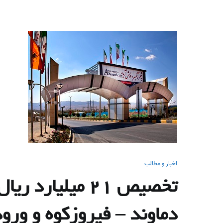
اخبار و مطالب
تخصیص ۲۱ میلی
دماوند – فیروزکوه و ور