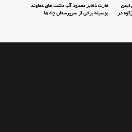
 ایمن
غارت ذخایر محدود آب دشت های دماوند
کوه در
بوسیله برخی از سرپرستان چاه ها