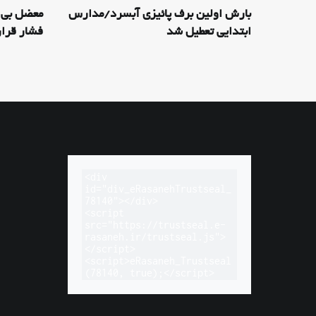
بارش اولین برف پائیزی آبسرد/مدارس
معضل بی 
ابتدایی تعطیل شد
فشار قرا
<div 
id="div_eRasanehTrustseal_
78140"></div>

<script 
src="https://trustseal.e-
rasaneh.ir/trustseal.js">
</script>

<script>eRasaneh_Trustseal
(78140, true);</script>