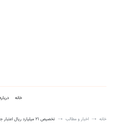
فتن
ه
حتوا
خانه
درباره
خانه
اخبار و مطالب
تخصیص ۲۱ میلیارد ریال اعتبار جهت احداث زیرساخت گردشگری در محور دماوند – فیروزکوه و ورودی شهر آبسرد