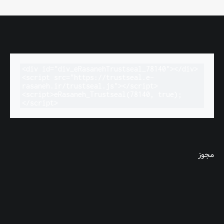
<div id="div_eRasanehTrustseal_78140"></div>

<script src="https://trustseal.e-
rasaneh.ir/trustseal.js"></script>

<script>eRasaneh_Trustseal(78140, true);
</script>
مجوز