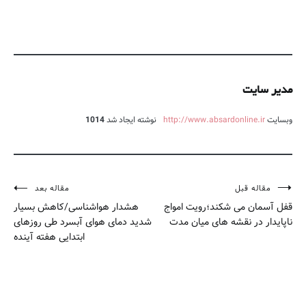
مدیر سایت
وبسایت
http://www.absardonline.ir
نوشته ایجاد شد
1014
مقاله قبل
مقاله بعد
راهبری
قفل آسمان می شکند؛رویت امواج
هشدار هواشناسی/کاهش بسیار
نوشته
ناپایدار در نقشه های میان مدت
شدید دمای هوای آبسرد طی روزهای
ابتدایی هفته آینده